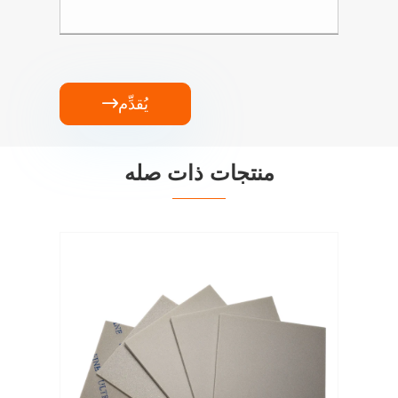
يُقدِّم

منتجات ذات صله