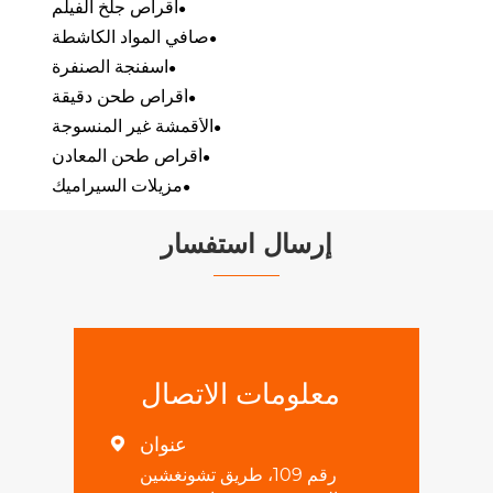
أقراص جلخ الفيلم
صافي المواد الكاشطة
اسفنجة الصنفرة
أقراص طحن دقيقة
الأقمشة غير المنسوجة
أقراص طحن المعادن
مزيلات السيراميك
إرسال استفسار
معلومات الاتصال
عنوان

رقم 109، طريق تشونغشين