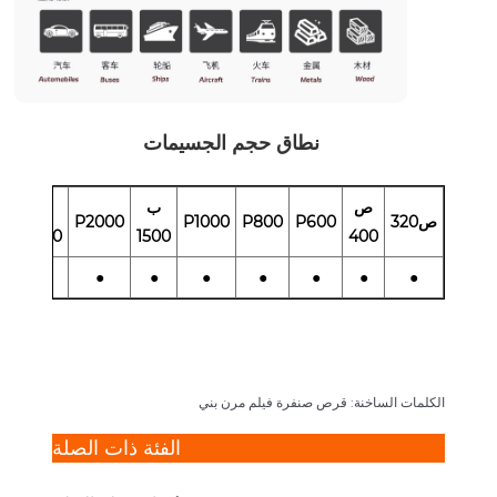
نطاق حجم الجسيمات
ص
ب
ب
ص320
P600
P800
P1000
P2000
2500
1500
400
●
●
●
●
●
●
●
●
الكلمات الساخنة: قرص صنفرة فيلم مرن بني
الفئة ذات الصلة