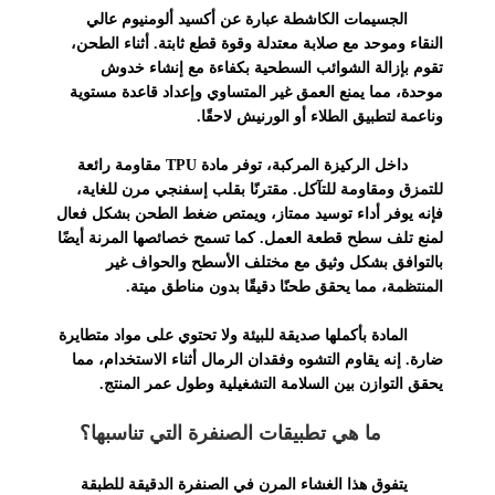
الجسيمات الكاشطة عبارة عن أكسيد ألومنيوم عالي
النقاء وموحد مع صلابة معتدلة وقوة قطع ثابتة. أثناء الطحن،
تقوم بإزالة الشوائب السطحية بكفاءة مع إنشاء خدوش
موحدة، مما يمنع العمق غير المتساوي وإعداد قاعدة مستوية
وناعمة لتطبيق الطلاء أو الورنيش لاحقًا.
داخل الركيزة المركبة، توفر مادة TPU مقاومة رائعة
للتمزق ومقاومة للتآكل. مقترنًا بقلب إسفنجي مرن للغاية،
فإنه يوفر أداء توسيد ممتاز، ويمتص ضغط الطحن بشكل فعال
لمنع تلف سطح قطعة العمل. كما تسمح خصائصها المرنة أيضًا
بالتوافق بشكل وثيق مع مختلف الأسطح والحواف غير
المنتظمة، مما يحقق طحنًا دقيقًا بدون مناطق ميتة.
المادة بأكملها صديقة للبيئة ولا تحتوي على مواد متطايرة
ضارة. إنه يقاوم التشوه وفقدان الرمال أثناء الاستخدام، مما
يحقق التوازن بين السلامة التشغيلية وطول عمر المنتج.
ما هي تطبيقات الصنفرة التي تناسبها؟
يتفوق هذا الغشاء المرن في الصنفرة الدقيقة للطبقة