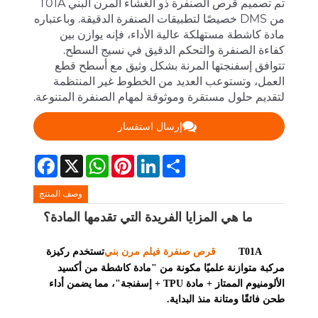
تم تصميم قرص الصنفرة ذو الغشاء المرن البني T01A
من DMS خصيصًا لتطبيقات الصنفرة الدقيقة. وباعتباره
مادة كاشطة مستهلكة عالية الأداء، فإنه يوازن بين
كفاءة الصنفرة والتحكم الدقيق في نسيج السطح.
تتوافق إسفنجتها المرنة بشكل وثيق مع أسطح قطع
العمل، وتستوعب العديد من الخطوط غير المنتظمة
لتقديم حلول مستقرة وموثوقة لمهام الصنفرة المتنوعة.
إرسال استفسار
Facebook
WhatsApp
X
Pinterest
LinkedIn
Share
وصف المنتج
ما هي المزايا الفريدة التي تقدمها المادة؟
T01A
قرص صنفرة فيلم مرن بني
تستخدم ركيزة
مركبة متوازنة علميًا مكونة من "مادة كاشطة من أكسيد
الألومنيوم الممتاز + مادة TPU + إسفنجة"، مما يضمن أداء
طحن فائقًا ومتانة منذ البداية.