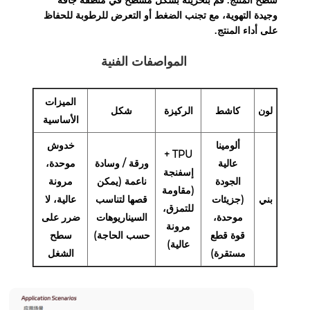
سطح المنتج. قم بتخزينه بشكل مسطح في منطقة جافة
وجيدة التهوية، مع تجنب الضغط أو التعرض للرطوبة للحفاظ
على أداء المنتج.
المواصفات الفنية
الميزات
لون
كاشط
الركيزة
شكل
الأساسية
ألومينا
خدوش
TPU +
عالية
ورقة / وسادة
موحدة،
إسفنجة
الجودة
ناعمة (يمكن
مرونة
(مقاومة
بني
(جزيئات
قصها لتناسب
عالية، لا
للتمزق،
موحدة،
السيناريوهات
ضرر على
مرونة
قوة قطع
حسب الحاجة)
سطح
عالية)
مستقرة)
الشغل