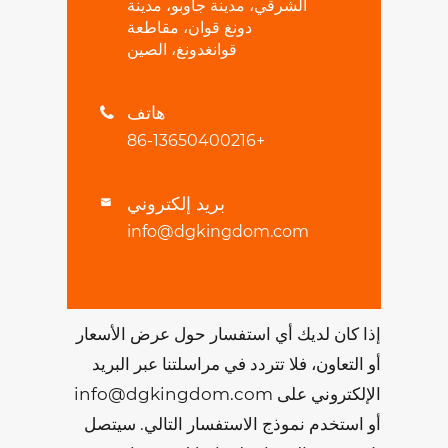
الشرقي، مدينة جاوبو، مدينة
دونغ قوان، مقاطعة
قوانغدونغ، الصين
هاتف

+86-13650400216
بريد إلكتروني

info@dgkingdom.com
إذا كان لديك أي استفسار حول عرض الأسعار
أو التعاون، فلا تتردد في مراسلتنا عبر البريد
الإلكتروني على info@dgkingdom.com
أو استخدم نموذج الاستفسار التالي. سيتصل